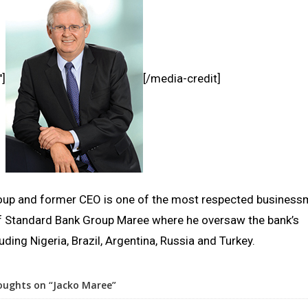
″]
[/media-credit]
oup and former CEO is
one of the most respected business
f Standard Bank Group Maree where he oversaw the bank’s
ding Nigeria, Brazil, Argentina, Russia and Turkey.
oughts on “Jacko Maree”