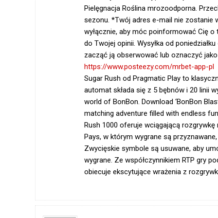
Pielęgnacja Roślina mrozoodporna. Prz
sezonu. *Twój adres e-mail nie zostanie 
wyłącznie, aby móc poinformować Cię o tym
do Twojej opinii. Wysyłka od poniedziałku
zacząć ją obserwować lub oznaczyć jak
https://www.posteezy.com/mrbet-app-pl
Sugar Rush od Pragmatic Play to klasycz
automat składa się z 5 bębnów i 20 linii 
world of BonBon. Download ‘BonBon Blast
matching adventure filled with endless f
Rush 1000 oferuje wciągającą rozgrywkę n
Pays, w którym wygrane są przyznawane, 
Zwycięskie symbole są usuwane, aby umo
wygrane. Ze współczynnikiem RTP gry po
obiecuje ekscytujące wrażenia z rozgrywki