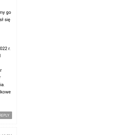
[...Read more]
emy go
Seychelles takes next step in assessing the
sł się
Mascarene Plateau's resource potential
following Cabinet approval
022 r.
l
r
r
ia.
atkowe
Download logoA clearer picture of what lies
beneath the Mascarene Plateau is now
within reach after Cabinet approved a
REPLY
landmark agreement to undertake a new
[...Read more]