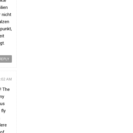
ekte
His Excellency President Adama Barrow
lien
today received a delegation from GK
 nicht
Partners at the State House, where he was
alzen
briefed on their latest activities and
[...Read
punkt,
more]
eit
gt.
Seychelles and International Organization for
Migration (IOM) deepen partnership on migration
REPLY
and diaspora engagement
5:02 AM
! The
emy
ous
 fly
a
Here
Download logoThe Minister for Foreign
 of
Affairs and the Diaspora, Mr Barry Faure,