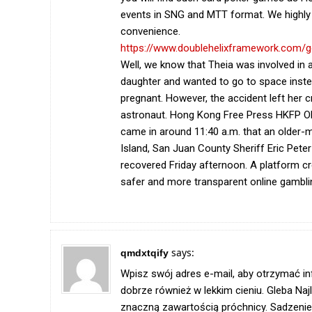
events in SNG and MTT format. We highly
convenience.
https://www.doublehelixframework.com/g
Well, we know that Theia was involved in 
daughter and wanted to go to space inste
pregnant. However, the accident left her c
astronaut. Hong Kong Free Press HKFP Oh no
came in around 11:40 a.m. that an older-
Island, San Juan County Sheriff Eric Pete
recovered Friday afternoon. A platform cr
safer and more transparent online gambling
says:
qmdxtqify
Wpisz swój adres e-mail, aby otrzymać i
dobrze również w lekkim cieniu. Gleba Najl
znaczną zawartością próchnicy. Sadzeni