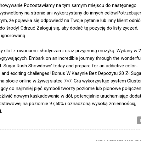
echowywanie Pozostawiamy na tym samym miejscu do następnego
wyświetlony na stronie ani wykorzystany do innych celów.Potrzebuj
, że pojawiła się odpowiedź na Twoje pytanie lub inny klient odnió
 do środy! Odrzuć Zaloguj się, aby dodać tę pozycję do listy życzeń,
o ignorowaną
ny slot z owocami i słodyczami oraz przyjemną muzyką. Wydany w 2
wygrywających. Embark on an incredible journey through the wonderfu
: Sugar Rush Showdown’ today and prepare for an addictive color-
un and exciting challenges! Bonus W Kasynie Bez Depozytu 20 Zł Suga
a slocie online w żywej siatce 7×7. Gra wykorzystuje system Cluste
gdy co najmniej pięć symboli tworzy poziome lub pionowe połączen
żliwić nowym kaskadowanie w dół, potencjalnie uruchamiając dod
dstawowej na poziomie 97,50% i oznaczoną wysoką zmiennością,
.