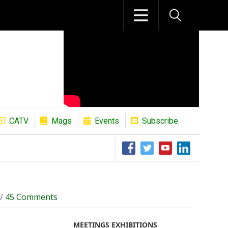
CATV
Mags
Events
Subscribe
The African Refining Renaissance Roa
 /
45 Comments
MEETINGS EXHIBITIONS