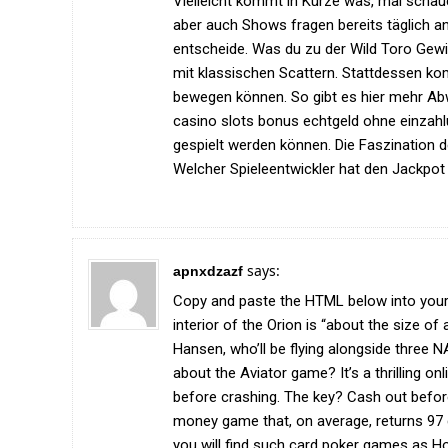
Vielleicht kommt in Kürze was, mal schaue
aber auch Shows fragen bereits täglich an
entscheide. Was du zu der Wild Toro Gewi
mit klassischen Scattern. Stattdessen ko
bewegen können. So gibt es hier mehr Abw
casino slots bonus echtgeld ohne einzahl
gespielt werden können. Die Faszination d
Welcher Spieleentwickler hat den Jackpot P
says:
apnxdzazf
Copy and paste the HTML below into you
interior of the Orion is “about the size 
Hansen, who’ll be flying alongside three
about the Aviator game? It’s a thrilling onl
before crashing. The key? Cash out before
money game that, on average, returns 97 
you will find such card poker games as H