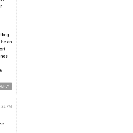
r
today received the Regional Director of the
International Organization for Migration
(IOM) for
[...Read more]
tting
Meeting Reviews Progress in Eradicating
Harmful Practices
r be an
ort
ones
a
REPLY
3:32 PM
A meeting to review progress in eradicating
harmful practices and ensuring children’s
rights in the Southern Region was
 ze
conducted in Mendefera on 5 August. At