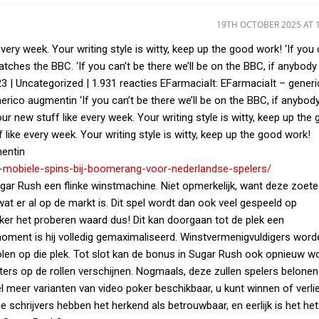
19TH OCTOBER 2025 AT 
every week. Your writing style is witty, keep up the good work! ‘If you 
atches the BBC. ‘If you can’t be there we’ll be on the BBC, if anybody
3 | Uncategorized | 1.931 reacties EFarmaciaIt: EFarmaciaIt – gener
rico augmentin ‘If you can’t be there we’ll be on the BBC, if anybod
ur new stuff like every week. Your writing style is witty, keep up the
 like every week. Your writing style is witty, keep up the good work!
mentin
ie-mobiele-spins-bij-boomerang-voor-nederlandse-spelers/
gar Rush een flinke winstmachine. Niet opmerkelijk, want deze zoete
t wat er al op de markt is. Dit spel wordt dan ook veel gespeeld op
 zeker het proberen waard dus! Dit kan doorgaan tot de plek een
moment is hij volledig gemaximaliseerd. Winstvermenigvuldigers word
en op die plek. Tot slot kan de bonus in Sugar Rush ook opnieuw w
catters op de rollen verschijnen. Nogmaals, deze zullen spelers belone
veel meer varianten van video poker beschikbaar, u kunt winnen of verl
 schrijvers hebben het herkend als betrouwbaar, en eerlijk is het he