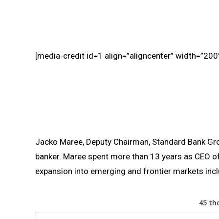
[media-credit id=1 align=”aligncenter” width=”200
Jacko Maree, Deputy Chairman, Standard Bank Gr
banker. Maree spent more than 13 years as CEO o
expansion into emerging and frontier markets inclu
45 th