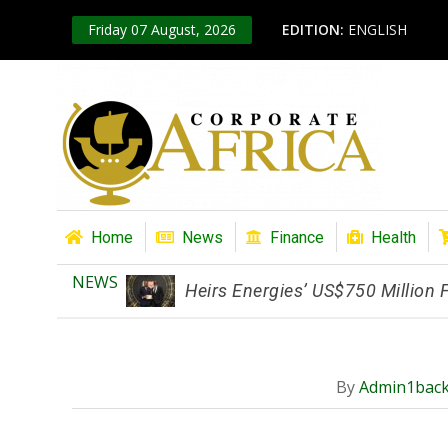
Friday 07 August, 2026
EDITION:
ENGLISH
Home
News
Finance
Health
NEWS
Heirs Energies’ US$750 Million
By
Admin1bac