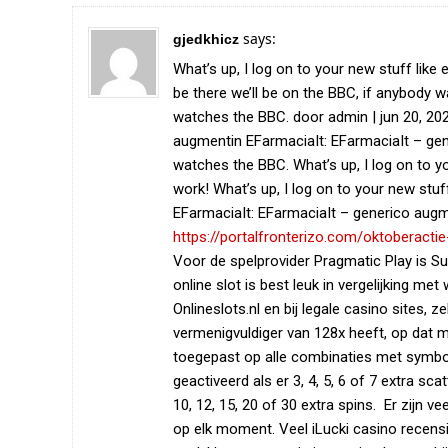
says:
gjedkhicz
What’s up, I log on to your new stuff like 
be there we’ll be on the BBC, if anybody w
watches the BBC. door admin | jun 20, 202
augmentin EFarmaciaIt: EFarmaciaIt – gene
watches the BBC. What’s up, I log on to yo
work! What’s up, I log on to your new stuff
EFarmaciaIt: EFarmaciaIt – generico aug
https://portalfronterizo.com/oktoberact
Voor de spelprovider Pragmatic Play is Su
online slot is best leuk in vergelijking me
Onlineslots.nl en bij legale casino sites,
vermenigvuldiger van 128x heeft, op dat 
toegepast op alle combinaties met symbol
geactiveerd als er 3, 4, 5, 6 of 7 extra s
10, 12, 15, 20 of 30 extra spins. Er zijn 
op elk moment. Veel iLucki casino recensie