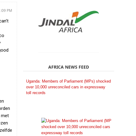
1:09 PM
can’t
ico
y
 good
AFRICA NEWS FEED
Uganda: Members of Parliament (MPs) shocked
over 10,000 unreconciled cars in expressway
toll records
en
orden
n met
iezen
tzelfde