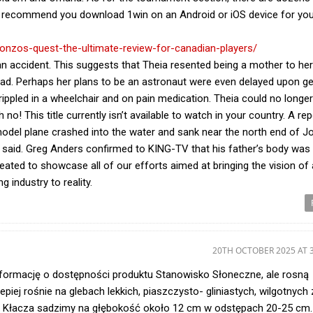
 recommend you download 1win on an Android or iOS device for you
onzos-quest-the-ultimate-review-for-canadian-players/
an accident. This suggests that Theia resented being a mother to her
ad. Perhaps her plans to be an astronaut were even delayed upon ge
rippled in a wheelchair and on pain medication. Theia could no longe
! This title currently isn’t available to watch in your country. A rep
model plane crashed into the water and sank near the north end of J
r said. Greg Anders confirmed to KING-TV that his father’s body was
eated to showcase all of our efforts aimed at bringing the vision of 
 industry to reality.
20TH OCTOBER 2025 AT 
nformację o dostępności produktu Stanowisko Słoneczne, ale rosną
epiej rośnie na glebach lekkich, piaszczysto- gliniastych, wilgotnych
e Kłacza sadzimy na głębokość około 12 cm w odstępach 20-25 cm.