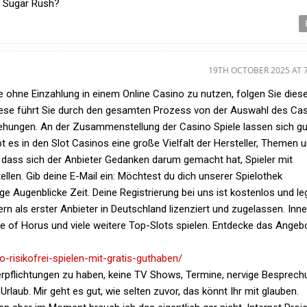
j Sugar Rush?
19TH OCTOBER 2025 AT 
le ohne Einzahlung in einem Online Casino zu nutzen, folgen Sie dies
 Diese führt Sie durch den gesamten Prozess von der Auswahl des Ca
Drehungen. An der Zusammenstellung der Casino Spiele lassen sich g
bt es in den Slot Casinos eine große Vielfalt der Hersteller, Themen 
 dass sich der Anbieter Gedanken darum gemacht hat, Spieler mit
llen. Gib deine E-Mail ein: Möchtest du dich unserer Spielothek
ge Augenblicke Zeit. Deine Registrierung bei uns ist kostenlos und leg
dern als erster Anbieter in Deutschland lizenziert und zugelassen. Inn
e of Horus und viele weitere Top-Slots spielen. Entdecke das Angeb
-risikofrei-spielen-mit-gratis-guthaben/
n Verpflichtungen zu haben, keine TV Shows, Termine, nervige Besprech
rlaub. Mir geht es gut, wie selten zuvor, das könnt Ihr mit glauben.