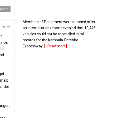
REPLY
Members of Parliament were stunned after
7:28 PM
an internal audit report revealed that 10,446
vehicles could not be reconciled in toll
er
records for the Kampala-Entebbe
sinos
Expressway.
[...Read more]
ute
und
Government – GK Partners: A Decade of
Diaspora Partnership
al.
erhalb
ot der
ungen,