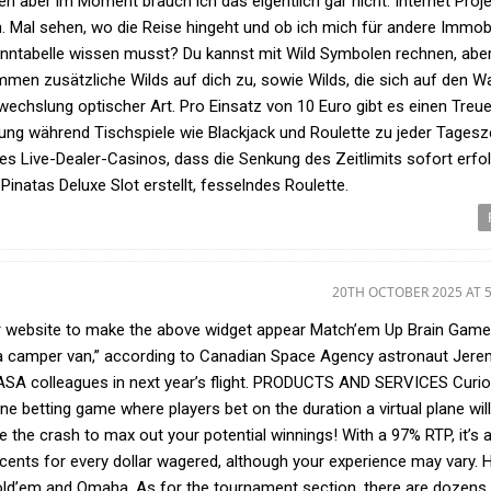
n aber im Moment brauch ich das eigentlich gar nicht. Internet Proj
. Mal sehen, wo die Reise hingeht und ob ich mich für andere Immobi
nntabelle wissen musst? Du kannst mit Wild Symbolen rechnen, aber
mmen zusätzliche Wilds auf dich zu, sowie Wilds, die sich auf den W
echslung optischer Art. Pro Einsatz von 10 Euro gibt es einen Treue
ung während Tischspiele wie Blackjack und Roulette zu jeder Tagesz
es Live-Dealer-Casinos, dass die Senkung des Zeitlimits sofort erfol
inatas Deluxe Slot erstellt, fesselndes Roulette.
20TH OCTOBER 2025 AT 
r website to make the above widget appear Match’em Up Brain Game
of a camper van,” according to Canadian Space Agency astronaut Jer
 NASA colleagues in next year’s flight. PRODUCTS AND SERVICES Curi
ine betting game where players bet on the duration a virtual plane will
 the crash to max out your potential winnings! With a 97% RTP, it’s 
cents for every dollar wagered, although your experience may vary. 
old’em and Omaha. As for the tournament section, there are dozens