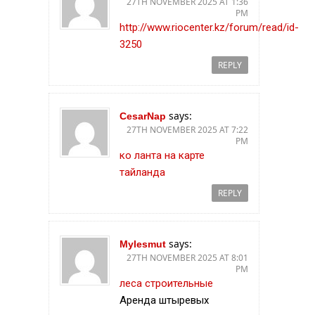
27TH NOVEMBER 2025 AT 1:36
PM
http://www.riocenter.kz/forum/read/id-
3250
REPLY
says:
CesarNap
27TH NOVEMBER 2025 AT 7:22
PM
ко ланта на карте
тайланда
REPLY
says:
Mylesmut
27TH NOVEMBER 2025 AT 8:01
PM
леса строительные
Аренда штыревых