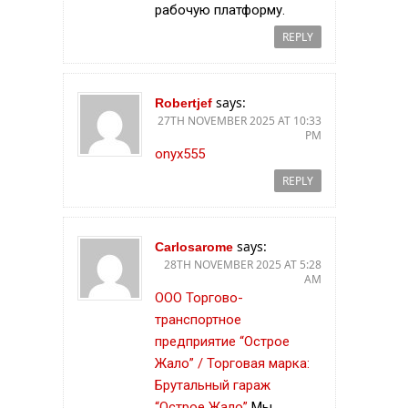
рабочую платформу.
REPLY
says:
Robertjef
27TH NOVEMBER 2025 AT 10:33
PM
onyx555
REPLY
says:
Carlosarome
28TH NOVEMBER 2025 AT 5:28
AM
ООО Торгово-
транспортное
предприятие “Острое
Жало” / Торговая марка:
Брутальный гараж
“Острое Жало”
Мы