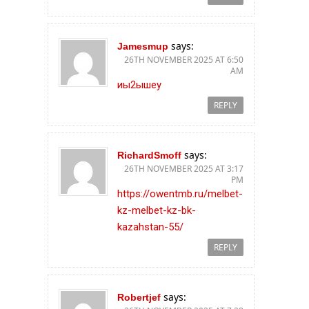
says:
Jamesmup
26TH NOVEMBER 2025 AT 6:50
AM
иы2ышеу
REPLY
says:
RichardSmoff
26TH NOVEMBER 2025 AT 3:17
PM
https://owentmb.ru/melbet-
kz-melbet-kz-bk-
kazahstan-55/
REPLY
says:
Robertjef