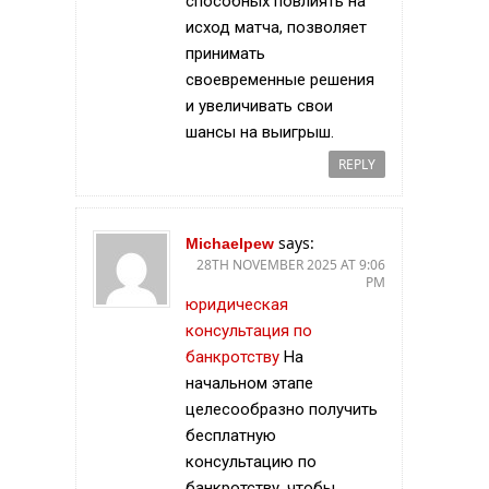
способных повлиять на
исход матча, позволяет
принимать
своевременные решения
и увеличивать свои
шансы на выигрыш.
REPLY
says:
Michaelpew
28TH NOVEMBER 2025 AT 9:06
PM
юридическая
консультация по
банкротству
На
начальном этапе
целесообразно получить
бесплатную
консультацию по
банкротству, чтобы