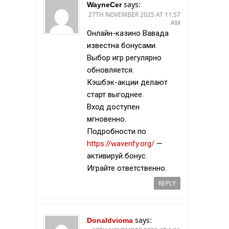
says:
WayneCer
27TH NOVEMBER 2025 AT 11:57
AM
Онлайн-казино Вавада
известна бонусами.
Выбор игр регулярно
обновляется.
Кэшбэк-акции делают
старт выгоднее.
Вход доступен
мгновенно.
Подробности по
https://waverify.org/
—
активируй бонус.
Играйте ответственно.
REPLY
says:
Donaldvioma