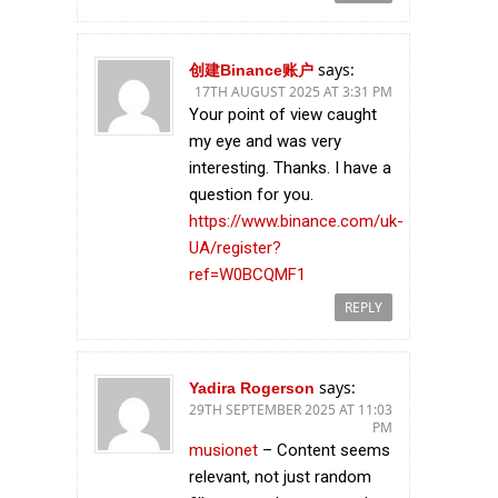
says:
创建Binance账户
17TH AUGUST 2025 AT 3:31 PM
Your point of view caught
my eye and was very
interesting. Thanks. I have a
question for you.
https://www.binance.com/uk-
UA/register?
ref=W0BCQMF1
REPLY
says:
Yadira Rogerson
29TH SEPTEMBER 2025 AT 11:03
PM
musionet
– Content seems
relevant, not just random