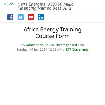
NEWS
Heirs Energies’ US$750 Million
The African Ref
Financing Named Best Oil &
Renaissance R
Gas Deal
Efficiency by 2
Africa Energy Training
Course Form
By
Admin1backup
/ in
Uncategorised
/ on
Sunday, 14 Jan 2024 12:03 AM /
157 Comments