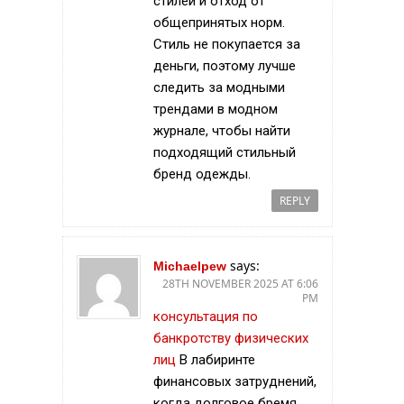
стилей и отход от
общепринятых норм.
Стиль не покупается за
деньги, поэтому лучше
следить за модными
трендами в модном
журнале, чтобы найти
подходящий стильный
бренд одежды.
REPLY
says:
Michaelpew
28TH NOVEMBER 2025 AT 6:06
PM
консультация по
банкротству физических
лиц
В лабиринте
финансовых затруднений,
когда долговое бремя